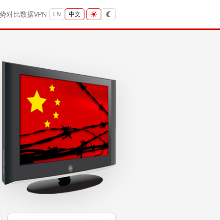
势
对比
数据
VPN
EN
中文