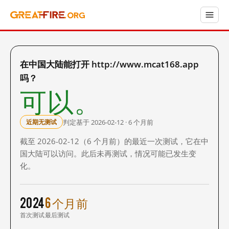
在中国大陆能打开 http://www.mcat168.app
吗？
可以。
判定基于 2026-02-12 · 6 个月前
近期无测试
截至 2026-02-12（6 个月前）的最近一次测试，它在中
国大陆可以访问。此后未再测试，情况可能已发生变
化。
2024
6 个月前
首次测试
最后测试