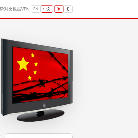
势
对比
数据
VPN
EN
中文