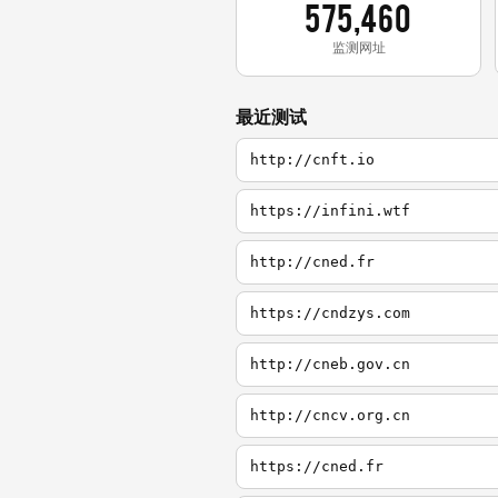
575,460
监测网址
最近测试
http://cnft.io
https://infini.wtf
http://cned.fr
https://cndzys.com
http://cneb.gov.cn
http://cncv.org.cn
https://cned.fr