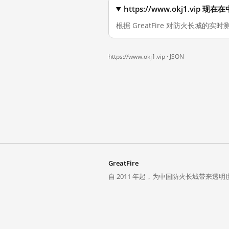
https://www.okj1.vip
根据 GreatFire 对防火长城的实时
https://www.okj1.vip ·
JSON
GreatFire
自 2011 年起，为中国防火长城带来透明