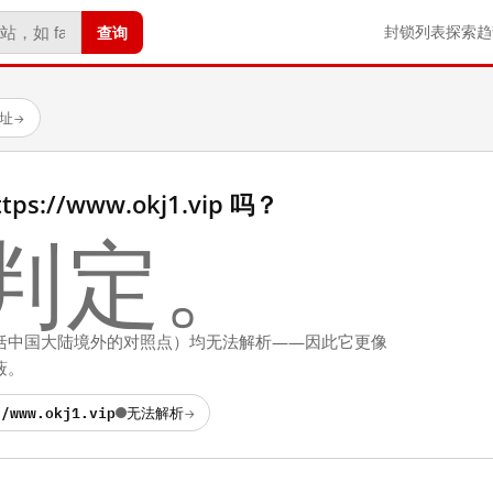
查询
封锁列表
探索
趋
网址
→
://www.okj1.vip 吗？
判定。
括中国大陆境外的对照点）均无法解析——因此它更像
蔽。
//www.okj1.vip
无法解析
→