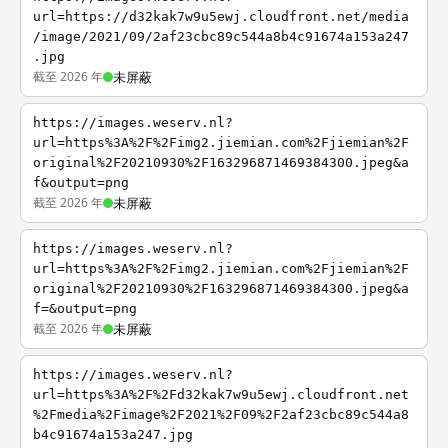
url=https://d32kak7w9u5ewj.cloudfront.net/media
/image/2021/09/2af23cbc89c544a8b4c91674a153a247
.jpg
截至 2026 年
未屏蔽
https://images.weserv.nl?
url=https%3A%2F%2Fimg2.jiemian.com%2Fjiemian%2F
original%2F20210930%2F163296871469384300.jpeg&a
f&output=png
截至 2026 年
未屏蔽
https://images.weserv.nl?
url=https%3A%2F%2Fimg2.jiemian.com%2Fjiemian%2F
original%2F20210930%2F163296871469384300.jpeg&a
f=&output=png
截至 2026 年
未屏蔽
https://images.weserv.nl?
url=https%3A%2F%2Fd32kak7w9u5ewj.cloudfront.net
%2Fmedia%2Fimage%2F2021%2F09%2F2af23cbc89c544a8
b4c91674a153a247.jpg