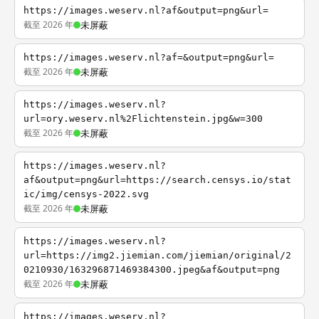
https://images.weserv.nl?af&output=png&url=
截至 2026 年
未屏蔽
https://images.weserv.nl?af=&output=png&url=
截至 2026 年
未屏蔽
https://images.weserv.nl?
url=ory.weserv.nl%2Flichtenstein.jpg&w=300
截至 2026 年
未屏蔽
https://images.weserv.nl?
af&output=png&url=https://search.censys.io/stat
ic/img/censys-2022.svg
截至 2026 年
未屏蔽
https://images.weserv.nl?
url=https://img2.jiemian.com/jiemian/original/2
0210930/163296871469384300.jpeg&af&output=png
截至 2026 年
未屏蔽
https://images.weserv.nl?