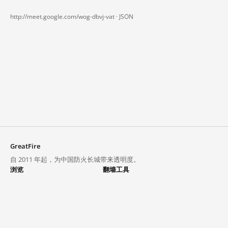
http://meet.google.com/wog-dbvj-vat ·
JSON
GreatFire
自 2011 年起，为中国防火长城带来透明度。
浏览
翻墙工具
封锁列表
VPN 与代理
探索
翻墙中心
趋势
GreatFireVPN
热门网站在中国大陆的访问状况
数据与 API