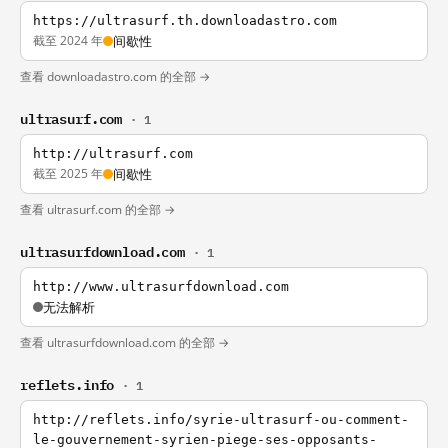
https://ultrasurf.th.downloadastro.com
截至 2024 年
间歇性
查看 downloadastro.com 的全部 →
ultrasurf.com
· 1
http://ultrasurf.com
截至 2025 年
间歇性
查看 ultrasurf.com 的全部 →
ultrasurfdownload.com
· 1
http://www.ultrasurfdownload.com
无法解析
查看 ultrasurfdownload.com 的全部 →
reflets.info
· 1
http://reflets.info/syrie-ultrasurf-ou-comment-
le-gouvernement-syrien-piege-ses-opposants-