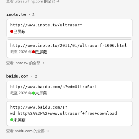
查看 ultrasurfing.com 的全部 →
inote.tw
· 2
http://www.inote.tw/ultrasurf
已屏蔽
http://www.inote.tw/2011/01/ultrasurf-1006.html
截至 2026 年
已屏蔽
查看 inote.tw 的全部 →
baidu.com
· 2
http://www.baidu.com/s?wd=UltraSurf
截至 2026 年
未屏蔽
http://www.baidu.com/s?
wd=http%3A%2F%2Fwww.ultrasurf+free+download
未屏蔽
查看 baidu.com 的全部 →