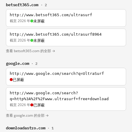
betsoft365.com
· 2
http://www.betsoft365.com/ultrasurf
截至 2026 年
未屏蔽
http://www.betsoft365.com/ultrasurf8964
截至 2026 年
未屏蔽
查看 betsoft365.com 的全部 →
google.com
· 2
http://www.google.com/search?q=UltraSurf
已屏蔽
http://www.google.com/search?
q=http%3A%2F%2Fwww.ultrasurf+free+download
截至 2026 年
已屏蔽
查看 google.com 的全部 →
downloadastro.com
· 1