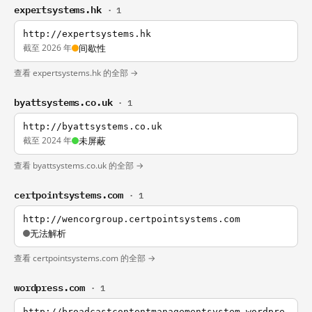
expertsystems.hk
· 1
http://expertsystems.hk
截至 2026 年
间歇性
查看 expertsystems.hk 的全部 →
byattsystems.co.uk
· 1
http://byattsystems.co.uk
截至 2024 年
未屏蔽
查看 byattsystems.co.uk 的全部 →
certpointsystems.com
· 1
http://wencorgroup.certpointsystems.com
无法解析
查看 certpointsystems.com 的全部 →
wordpress.com
· 1
http://broadcastcontentmanagementsystem.wordpre