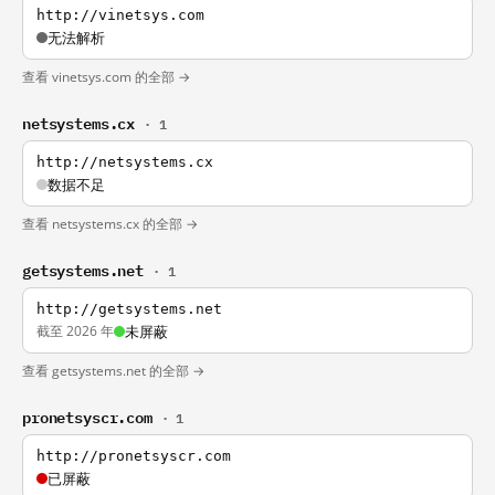
http://vinetsys.com
无法解析
查看 vinetsys.com 的全部 →
netsystems.cx
· 1
http://netsystems.cx
数据不足
查看 netsystems.cx 的全部 →
getsystems.net
· 1
http://getsystems.net
截至 2026 年
未屏蔽
查看 getsystems.net 的全部 →
pronetsyscr.com
· 1
http://pronetsyscr.com
已屏蔽