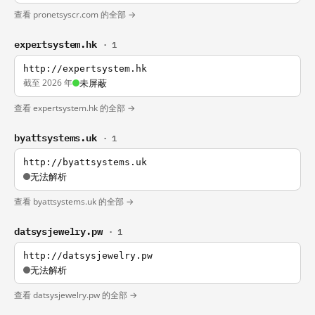
查看 pronetsyscr.com 的全部 →
expertsystem.hk
· 1
http://expertsystem.hk
截至 2026 年
未屏蔽
查看 expertsystem.hk 的全部 →
byattsystems.uk
· 1
http://byattsystems.uk
无法解析
查看 byattsystems.uk 的全部 →
datsysjewelry.pw
· 1
http://datsysjewelry.pw
无法解析
查看 datsysjewelry.pw 的全部 →