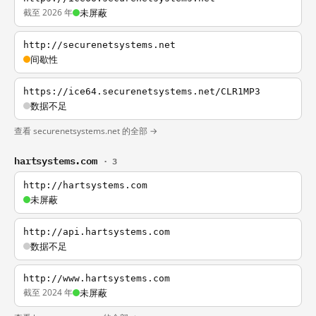
截至 2026 年
未屏蔽
http://securenetsystems.net
间歇性
https://ice64.securenetsystems.net/CLR1MP3
数据不足
查看 securenetsystems.net 的全部 →
hartsystems.com
· 3
http://hartsystems.com
未屏蔽
http://api.hartsystems.com
数据不足
http://www.hartsystems.com
截至 2024 年
未屏蔽