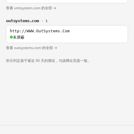
查看 vmtsystem.com 的全部 →
outsystems.com
· 1
http://WWW.OutSystems.Com
未屏蔽
查看 outsystems.com 的全部 →
所示判定基于最近 90 天的测试，与该网址页面一致。