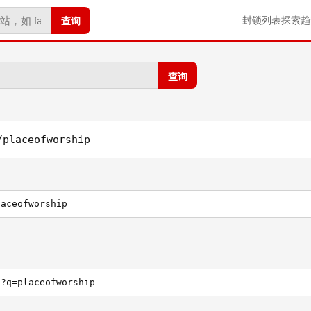
查询
封锁列表
探索
趋
查询
/placeofworship
laceofworship
h?q=placeofworship