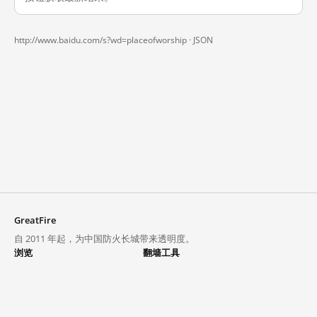
http://www.baidu.com/s?wd=placeofworship ·
JSON
GreatFire
自 2011 年起，为中国防火长城带来透明度。
浏览
翻墙工具
封锁列表
VPN 与代理
探索
翻墙中心
趋势
GreatFireVPN
热门网站在中国大陆的访问状况