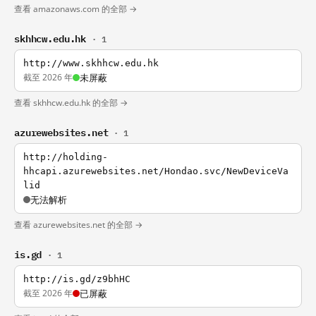
查看 amazonaws.com 的全部 →
skhhcw.edu.hk
· 1
http://www.skhhcw.edu.hk
截至 2026 年
未屏蔽
查看 skhhcw.edu.hk 的全部 →
azurewebsites.net
· 1
http://holding-
hhcapi.azurewebsites.net/Hondao.svc/NewDeviceVa
lid
无法解析
查看 azurewebsites.net 的全部 →
is.gd
· 1
http://is.gd/z9bhHC
截至 2026 年
已屏蔽