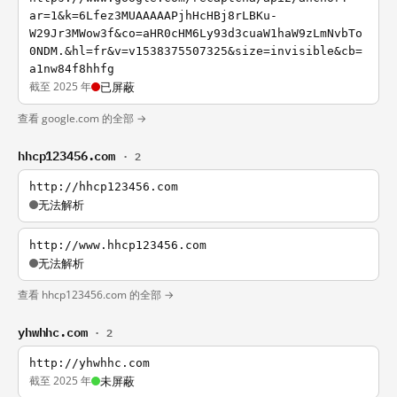
ar=1&k=6Lfez3MUAAAAAPjhHcHBj8rLBKu-
W29Jr3MWow3f&co=aHR0cHM6Ly93d3cuaW1haW9zLmNvbTo
0NDM.&hl=fr&v=v1538375507325&size=invisible&cb=
a1nw84f8hhfg
截至 2025 年
已屏蔽
查看 google.com 的全部 →
hhcp123456.com
· 2
http://hhcp123456.com
无法解析
http://www.hhcp123456.com
无法解析
查看 hhcp123456.com 的全部 →
yhwhhc.com
· 2
http://yhwhhc.com
截至 2025 年
未屏蔽