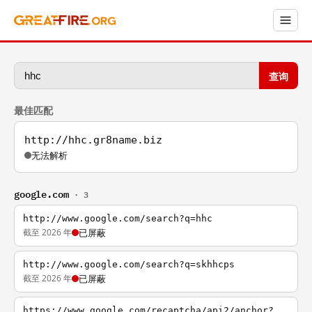
查询
最佳匹配
http://hhc.gr8name.biz
无法解析
google.com
· 3
http://www.google.com/search?q=hhc
截至 2026 年
已屏蔽
http://www.google.com/search?q=skhhcps
截至 2026 年
已屏蔽
https://www.google.com/recaptcha/api2/anchor?