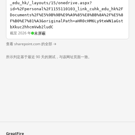
_edu_hk/_layouts/15/onedrive.aspx?
id=%2Fpersonal%2F1155110103_link_cuhk_edu_hk%2F
Documents%2F%E5%9B%9B%E9%A9%85%E8%BB%8A%2F%E5%8
F%B0%E7%81%A3&originalPath=aHR0cHM6Ly9teWN1aGst
bXkuc2hhcmVwb2ludC
截至 2026 年
未屏蔽
查看 sharepoint.com 的全部 →
所示判定基于最近 90 天的测试，与该网址页面一致。
GreatFire