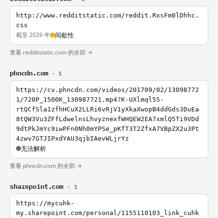
http://www.redditstatic.com/reddit.RxsFm0lDhhc.
css
截至 2026 年
间歇性
查看 redditstatic.com 的全部 →
phncdn.com
· 1
https://cv.phncdn.com/videos/201709/02/13098772
1/720P_1500K_130987721.mp4?K-UXlmql55-
rtQCfSla1zfhHCuX2LLRi6vRjV1yXkaXwopB4ddGds3DuEa
8tQW3Vu3ZFfLdwelnsLhvyznexfWHQEW2EA7xmlQ5Ti9VDd
9dtPkJmYc9iwPFn0Nh0mYPSe_pKfT3T2ZfxA7VBpZX2u3Pt
4zwv7GTJIPxdYAU3qjbIAevWLjrYz
无法解析
查看 phncdn.com 的全部 →
sharepoint.com
· 1
https://mycuhk-
my.sharepoint.com/personal/1155110103_link_cuhk