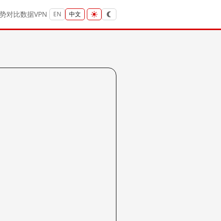
势
对比
数据
VPN
EN
中文