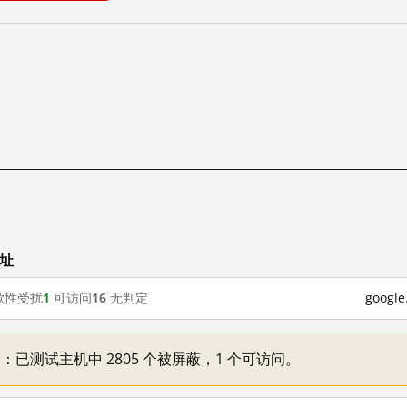
网址
歇性受扰
1
可访问
16
无判定
goog
不一：已测试主机中 2805 个被屏蔽，1 个可访问。