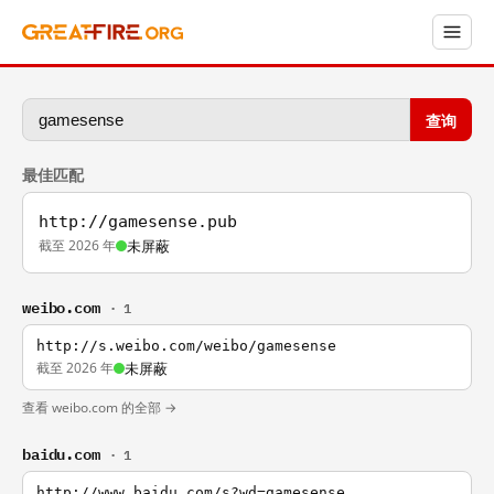
查询
最佳匹配
http://gamesense.pub
截至 2026 年
未屏蔽
weibo.com
· 1
http://s.weibo.com/weibo/gamesense
截至 2026 年
未屏蔽
查看 weibo.com 的全部 →
baidu.com
· 1
http://www.baidu.com/s?wd=gamesense