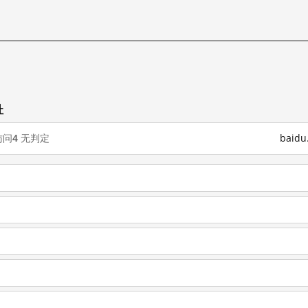
址
访问
4
无判定
baid