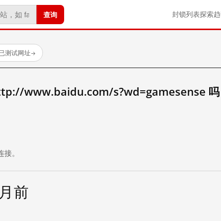
查询
封锁列表
探索
趋
 个已测试网址
→
//www.baidu.com/s?wd=gamesense 
。
连接。
个月前
试