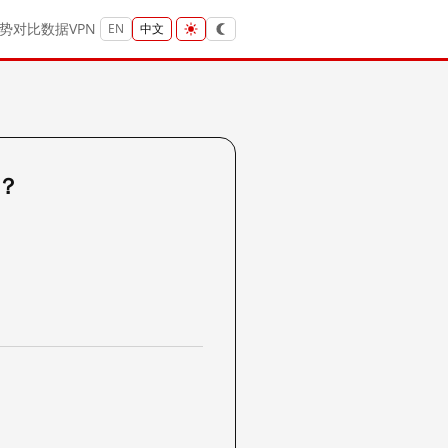
势
对比
数据
VPN
EN
中文
吗？