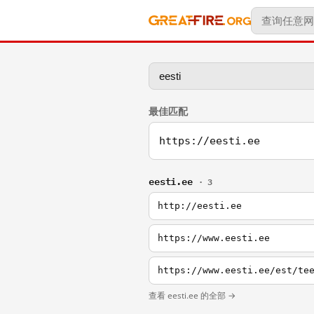
最佳匹配
https://eesti.ee
eesti.ee
· 3
http://eesti.ee
https://www.eesti.ee
https://www.eesti.ee/est/te
查看 eesti.ee 的全部 →