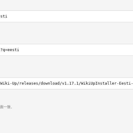
esti
h?q=eesti
/Wiki-Up/releases/download/v1.17.1/WikiUpInstaller-Eesti
页面一致。