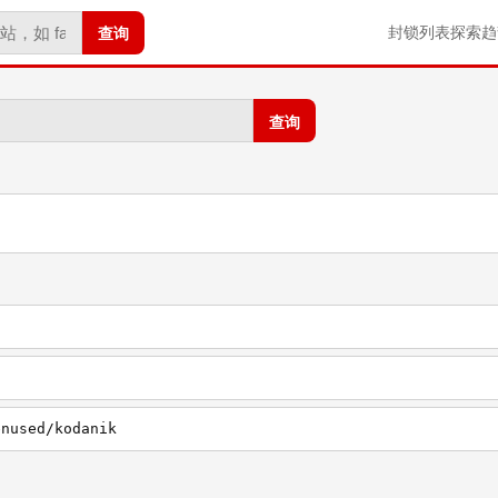
查询
封锁列表
探索
趋
查询
enused/kodanik