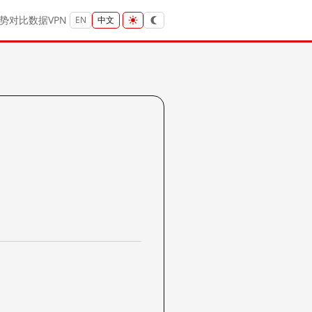
势
对比
数据
VPN
EN
中文