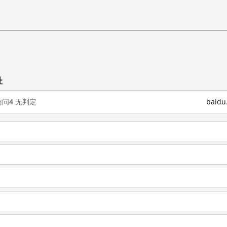
址
访问
4
无判定
baid