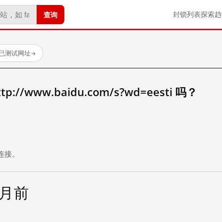
查询
封锁列表
探索
趋
 个已测试网址
→
//www.baidu.com/s?wd=eesti 吗？
。
连接。
个月前