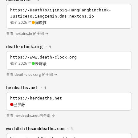
https://DeathToXijinpig-HangFangbinchink-
JusticeToJiangzemin.dns.nextdns.io
截至 2026 年
间歇性
查看 nextdns.io 的全部 →
death-clock.org
· 1
https://www.death-clock.org
截至 2026 年
未屏蔽
查看 death-clock.org 的全部 →
herdeaths.net
· 1
https://herdeaths.net
已屏蔽
查看 herdeaths.net 的全部 →
worldbirthsanddeaths.com
· 1