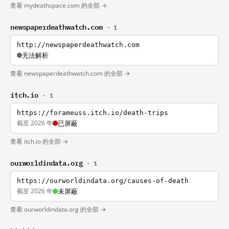
查看 mydeathspace.com 的全部 →
newspaperdeathwatch.com
· 1
http://newspaperdeathwatch.com
无法解析
查看 newspaperdeathwatch.com 的全部 →
itch.io
· 1
https://forameuss.itch.io/death-trips
截至 2026 年
已屏蔽
查看 itch.io 的全部 →
ourworldindata.org
· 1
https://ourworldindata.org/causes-of-death
截至 2026 年
未屏蔽
查看 ourworldindata.org 的全部 →