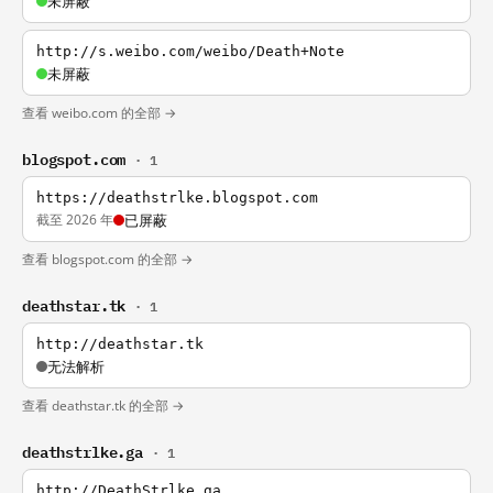
未屏蔽
http://s.weibo.com/weibo/Death+Note
未屏蔽
查看 weibo.com 的全部 →
blogspot.com
· 1
https://deathstrlke.blogspot.com
截至 2026 年
已屏蔽
查看 blogspot.com 的全部 →
deathstar.tk
· 1
http://deathstar.tk
无法解析
查看 deathstar.tk 的全部 →
deathstrlke.ga
· 1
http://DeathStrlke.ga