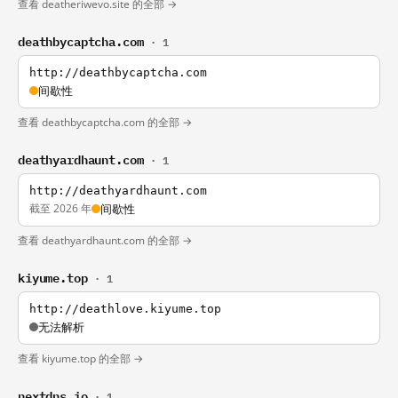
查看 deatheriwevo.site 的全部 →
deathbycaptcha.com
· 1
http://deathbycaptcha.com
间歇性
查看 deathbycaptcha.com 的全部 →
deathyardhaunt.com
· 1
http://deathyardhaunt.com
截至 2026 年
间歇性
查看 deathyardhaunt.com 的全部 →
kiyume.top
· 1
http://deathlove.kiyume.top
无法解析
查看 kiyume.top 的全部 →
nextdns.io
· 1