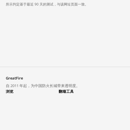
所示判定基于最近 90 天的测试，与该网址页面一致。
GreatFire
自 2011 年起，为中国防火长城带来透明度。
浏览
翻墙工具
封锁列表
VPN 与代理
探索
翻墙中心
趋势
GreatFireVPN
热门网站在中国大陆的访问状况
数据与 API
常见问题