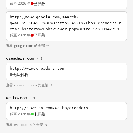
截至 2026 年
已屏蔽
http://www.google.com/search?
q=%E6%9F%B4%E7%8E%B2http%3A%2F%2Fbbs.creaders.n
et%2Fhistory%2Fbbsviewer.php%3Ftrd_id%3D947799
截至 2026 年
已屏蔽
查看 google.com 的全部 →
creaders.com
· 1
http://www.creaders.com
无法解析
查看 creaders.com 的全部 →
weibo.com
· 1
http://s.weibo.com/weibo/creaders
截至 2026 年
未屏蔽
查看 weibo.com 的全部 →