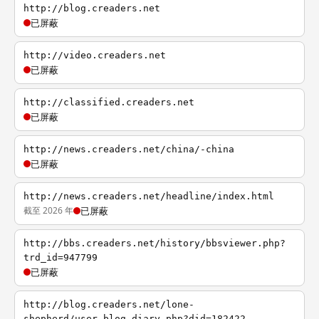
http://blog.creaders.net
已屏蔽
http://video.creaders.net
已屏蔽
http://classified.creaders.net
已屏蔽
http://news.creaders.net/china/-china
已屏蔽
http://news.creaders.net/headline/index.html
截至 2026 年
已屏蔽
http://bbs.creaders.net/history/bbsviewer.php?
trd_id=947799
已屏蔽
http://blog.creaders.net/lone-
shepherd/user_blog_diary.php?did=182422