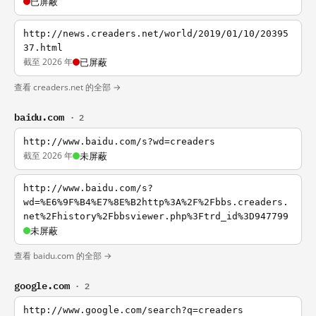
已屏蔽
http://news.creaders.net/world/2019/01/10/20395
37.html
截至 2026 年
已屏蔽
查看 creaders.net 的全部 →
baidu.com
· 2
http://www.baidu.com/s?wd=creaders
截至 2026 年
未屏蔽
http://www.baidu.com/s?
wd=%E6%9F%B4%E7%8E%B2http%3A%2F%2Fbbs.creaders.
net%2Fhistory%2Fbbsviewer.php%3Ftrd_id%3D947799
未屏蔽
查看 baidu.com 的全部 →
google.com
· 2
http://www.google.com/search?q=creaders