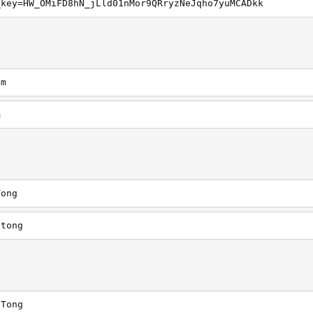
_key=HW_OMiFD8hN_jLld01nMor9QRryzNeJqho7yuMCADkk
om
m
Tong
otong
oTong