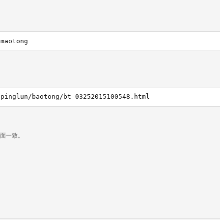
gmaotong
/pinglun/baotong/bt-03252015100548.html
页面一致。