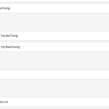
aotong
h?q=AoTong
h?q=baotong
om/cn