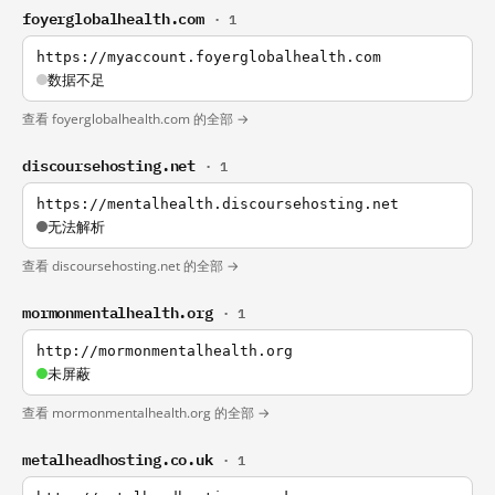
foyerglobalhealth.com
· 1
https://myaccount.foyerglobalhealth.com
数据不足
查看 foyerglobalhealth.com 的全部 →
discoursehosting.net
· 1
https://mentalhealth.discoursehosting.net
无法解析
查看 discoursehosting.net 的全部 →
mormonmentalhealth.org
· 1
http://mormonmentalhealth.org
未屏蔽
查看 mormonmentalhealth.org 的全部 →
metalheadhosting.co.uk
· 1