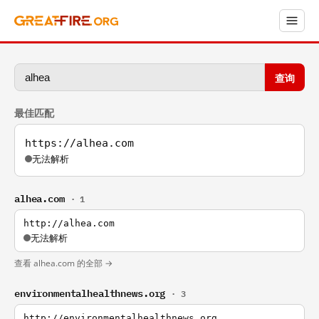
查询
最佳匹配
https://alhea.com
无法解析
alhea.com
· 1
http://alhea.com
无法解析
查看 alhea.com 的全部 →
environmentalhealthnews.org
· 3
http://environmentalhealthnews.org