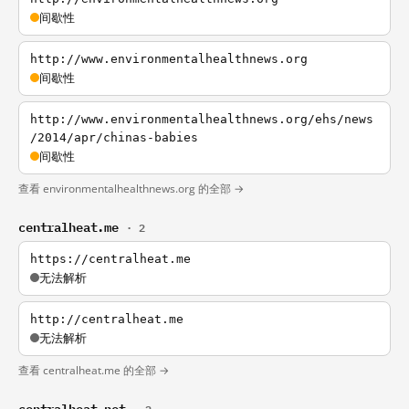
间歇性
http://www.environmentalhealthnews.org
间歇性
http://www.environmentalhealthnews.org/ehs/news
/2014/apr/chinas-babies
间歇性
查看 environmentalhealthnews.org 的全部 →
centralheat.me
· 2
https://centralheat.me
无法解析
http://centralheat.me
无法解析
查看 centralheat.me 的全部 →
centralheat.net