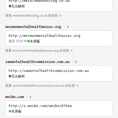
http://metalheadhosting.co.uk
无法解析
查看 metalheadhosting.co.uk 的全部 →
mormonmentalhealthassoc.org
· 1
http://mormonmentalhealthassoc.org
截至 2026 年
未屏蔽
查看 mormonmentalhealthassoc.org 的全部 →
samentalhealthcommission.com.au
· 1
http://samentalhealthcommission.com.au
无法解析
查看 samentalhealthcommission.com.au 的全部 →
weibo.com
· 1
http://s.weibo.com/weibo/Alhea
未屏蔽