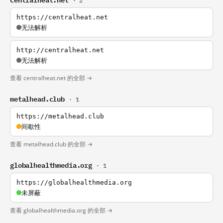
· 2
https://centralheat.net
无法解析
http://centralheat.net
无法解析
查看 centralheat.net 的全部 →
metalhead.club
· 1
https://metalhead.club
间歇性
查看 metalhead.club 的全部 →
globalhealthmedia.org
· 1
https://globalhealthmedia.org
未屏蔽
查看 globalhealthmedia.org 的全部 →