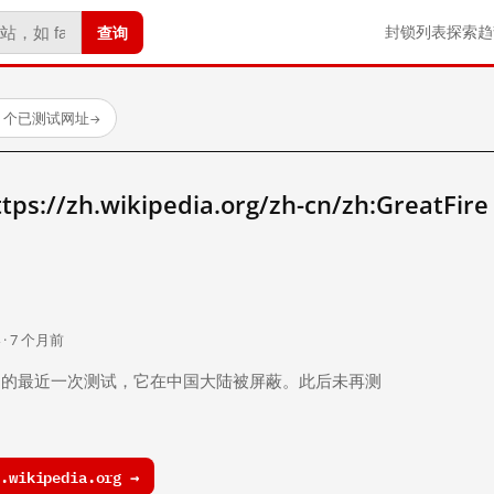
查询
封锁列表
探索
趋
88 个已测试网址
→
/zh.wikipedia.org/zh-cn/zh:GreatFir
。
 · 7 个月前
 个月前）的最近一次测试，它在中国大陆被屏蔽。此后未再测
wikipedia.org →