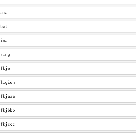
Lama
ibet
hina
pring
efkjw
eligion
efkjaaa
efkjbbb
efkjccc