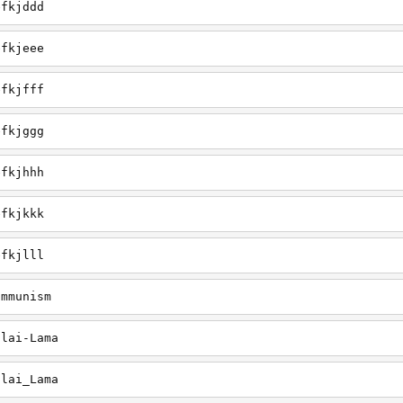
efkjddd
efkjeee
efkjfff
efkjggg
efkjhhh
efkjkkk
efkjlll
ommunism
alai-Lama
alai_Lama