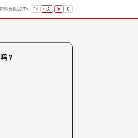
势
对比
数据
VPN
EN
中文
e 吗？