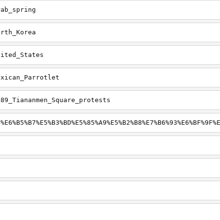
rab_spring
orth_Korea
nited_States
exican_Parrotlet
989_Tiananmen_Square_protests