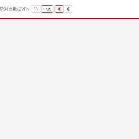
势
对比
数据
VPN
EN
中文