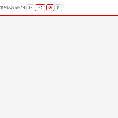
势
对比
数据
VPN
EN
中文