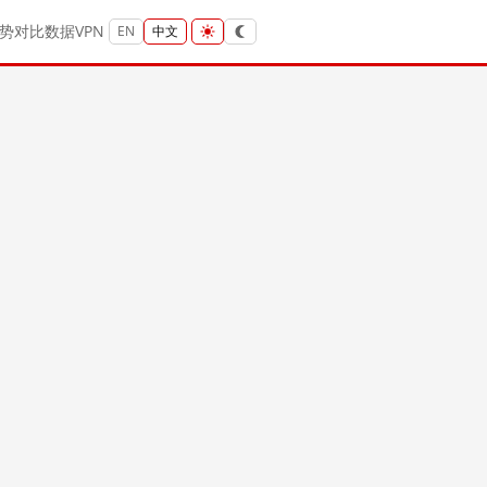
势
对比
数据
VPN
EN
中文