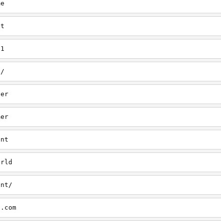
me
nt
/1
a/
her
mer
ant
orld
ant/
s.com