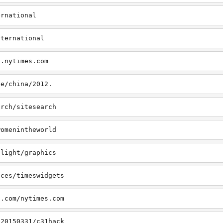
ernational
nternational
s.nytimes.com
le/china/2012.
arch/sitesearch
womenintheworld
tlight/graphics
ices/timeswidgets
s.com/nytimes.com
/20150331/c31hack