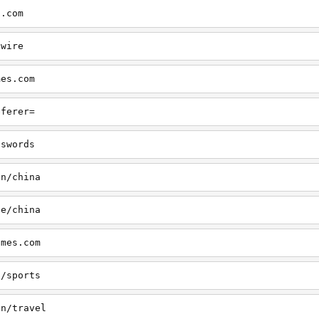
s.com
swire
mes.com
eferer=
sswords
on/china
le/china
imes.com
s/sports
on/travel