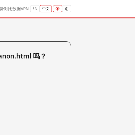
势
对比
数据
VPN
EN
中文
anon.html 吗？