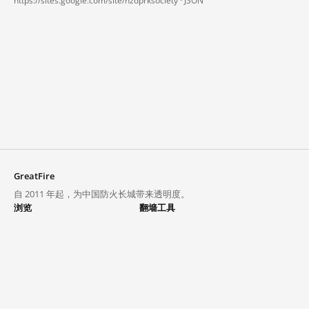
https://sites.google.com/site/nzdprksociety ·
JSON
GreatFire
自 2011 年起，为中国防火长城带来透明度。
浏览
翻墙工具
封锁列表
VPN 与代理
探索
翻墙中心
趋势
GreatFireVPN
热门网站在中国大陆的访问状况
数据与 API
常见问题