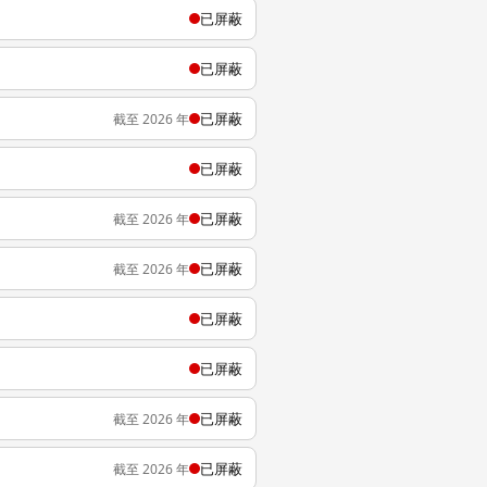
已屏蔽
已屏蔽
已屏蔽
截至 2026 年
已屏蔽
已屏蔽
截至 2026 年
已屏蔽
截至 2026 年
已屏蔽
已屏蔽
已屏蔽
截至 2026 年
已屏蔽
截至 2026 年