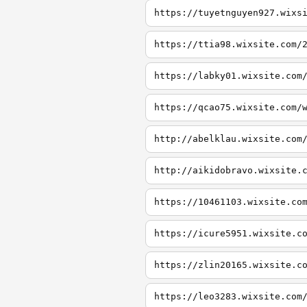
https://tuyetnguyen927.wixs
https://ttia98.wixsite.com/
https://labky01.wixsite.com
https://qcao75.wixsite.com/
http://abelklau.wixsite.com
http://aikidobravo.wixsite.
https://10461103.wixsite.co
https://icure5951.wixsite.c
https://zlin20165.wixsite.c
https://leo3283.wixsite.com