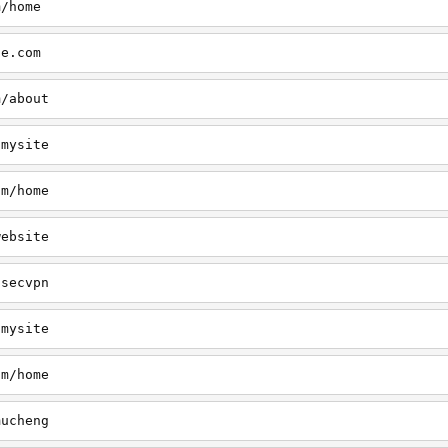
m/home
te.com
m/about
/mysite
om/home
website
/secvpn
/mysite
om/home
mucheng