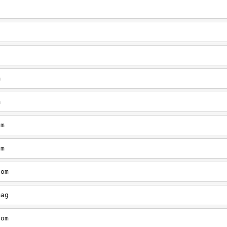
m
m
om
om
com
mag
com