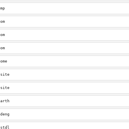
emp
com
com
com
home
ysite
ysite
earth
ydeng
astdl