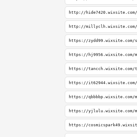
http://hide7420.wixsite.com
http://millyclh.wixsite.com
https://zydd99.wixsite.com/
https://hj9956.wixsite.com/
https://tancch.wixsite.com/
https://it62944.wixsite.com
https://qbbbbp.wixsite.com/
https://yjlulu.wixsite.com/
https://cosmicspark49.wixsi