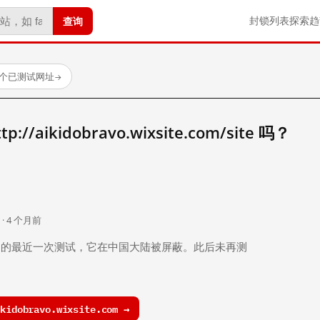
查询
封锁列表
探索
趋
0 个已测试网址
→
/aikidobravo.wixsite.com/site 吗？
。
 · 4 个月前
 个月前）的最近一次测试，它在中国大陆被屏蔽。此后未再测
idobravo.wixsite.com →