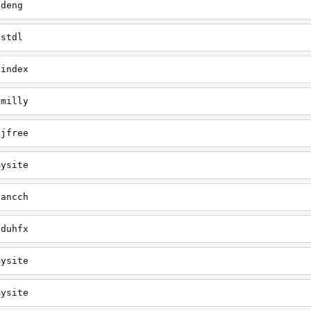
ydeng
astdl
/index
/milly
sjfree
mysite
tancch
/duhfx
mysite
mysite