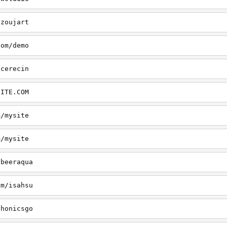
/zoujart
com/demo
/cerecin
SITE.COM
m/mysite
m/mysite
/beeraqua
om/isahsu
phonicsgo