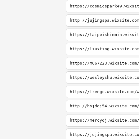
https://cosmicspark49.wixsi
http://jujingspa.wixsite.co
https://taipeishinmin.wixsi
https://liuxting.wixsite.co
https://m667223.wixsite.com
https://wesleyshu.wixsite.c
https://frengc.wixsite.com/
http://hsjddj54.wixsite.com
https://mercyqj.wixsite.com
https://jujingspa.wixsite.c