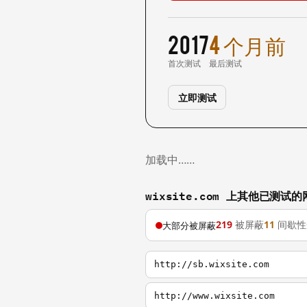
2017
4 个月前
首次测试
最后测试
立即测试
加载中……
wixsite.com 上其他已测试的
219
被屏蔽
11
间歇性
大部分被屏蔽
http://sb.wixsite.com
http://www.wixsite.com