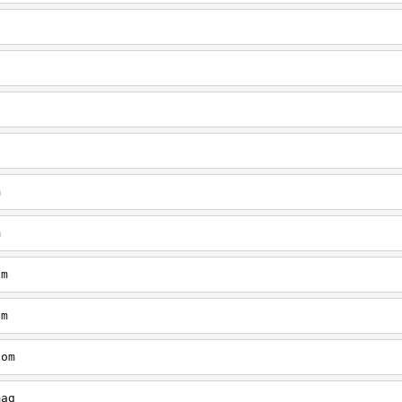
m
m
om
om
com
mag