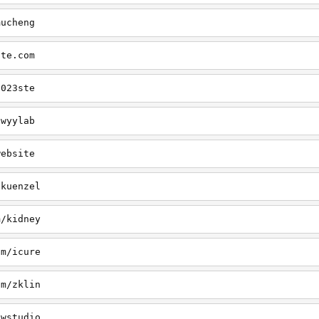
mucheng
ite.com
2023ste
/wyylab
website
/kuenzel
m/kidney
om/icure
om/zklin
/wstudio