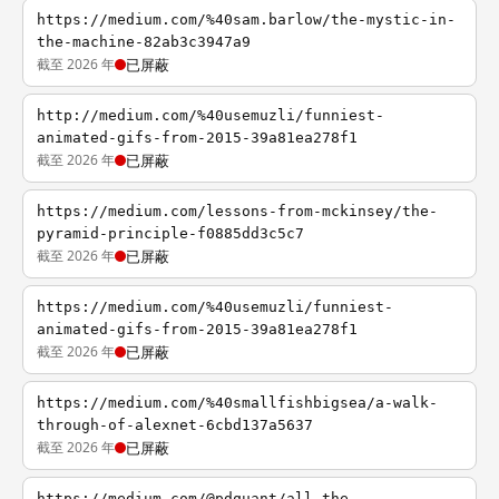
https://medium.com/%40sam.barlow/the-mystic-in-
the-machine-82ab3c3947a9
截至 2026 年
已屏蔽
http://medium.com/%40usemuzli/funniest-
animated-gifs-from-2015-39a81ea278f1
截至 2026 年
已屏蔽
https://medium.com/lessons-from-mckinsey/the-
pyramid-principle-f0885dd3c5c7
截至 2026 年
已屏蔽
https://medium.com/%40usemuzli/funniest-
animated-gifs-from-2015-39a81ea278f1
截至 2026 年
已屏蔽
https://medium.com/%40smallfishbigsea/a-walk-
through-of-alexnet-6cbd137a5637
截至 2026 年
已屏蔽
https://medium.com/@pdquant/all-the-