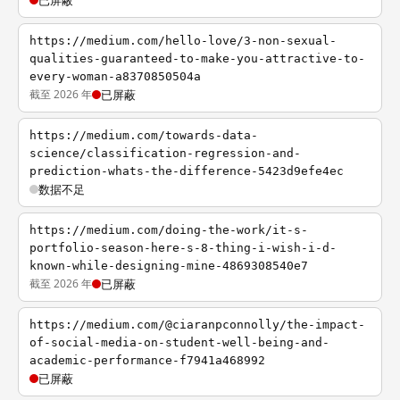
已屏蔽
https://medium.com/hello-love/3-non-sexual-
qualities-guaranteed-to-make-you-attractive-to-
every-woman-a8370850504a
截至 2026 年
已屏蔽
https://medium.com/towards-data-
science/classification-regression-and-
prediction-whats-the-difference-5423d9efe4ec
数据不足
https://medium.com/doing-the-work/it-s-
portfolio-season-here-s-8-thing-i-wish-i-d-
known-while-designing-mine-4869308540e7
截至 2026 年
已屏蔽
https://medium.com/@ciaranpconnolly/the-impact-
of-social-media-on-student-well-being-and-
academic-performance-f7941a468992
已屏蔽