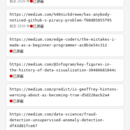
截至 2026 年
已屏蔽
https://medium.com/%40nickdrewe/has-anybody-
noticed-github-s-piracy-problem-f08d85055f95
截至 2026 年
已屏蔽
https://medium.com/edge-coders/the-mistakes-i-
made-as-a-beginner-programmer-ac8b3e54c312
已屏蔽
https://medium.com/@Infogram/key-figures-in-
the-history-of-data-visualization-30486681844c
已屏蔽
https://medium.com/predict/is-geoffrey-hintons-
warning-about-ai-becoming-true-d5d228acb2a4
已屏蔽
https://medium.com/data-science/fraud-
detection-unsupervised-anomaly-detection-
df43d81fce67