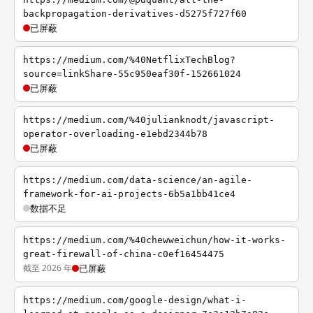
backpropagation-derivatives-d5275f727f60
已屏蔽
https://medium.com/%40NetflixTechBlog?
source=linkShare-55c950eaf30f-152661024
已屏蔽
https://medium.com/%40julianknodt/javascript-
operator-overloading-e1ebd2344b78
已屏蔽
https://medium.com/data-science/an-agile-
framework-for-ai-projects-6b5a1bb41ce4
数据不足
https://medium.com/%40chewweichun/how-it-works-
great-firewall-of-china-c0ef16454475
截至 2026 年
已屏蔽
https://medium.com/google-design/what-i-