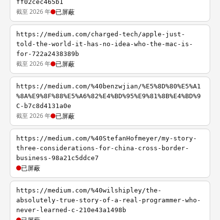
ff02cec465b1
截至 2026 年
已屏蔽
https://medium.com/charged-tech/apple-just-
told-the-world-it-has-no-idea-who-the-mac-is-
for-722a2438389b
截至 2026 年
已屏蔽
https://medium.com/%40benzwjian/%E5%8D%80%E5%A1
%8A%E9%8F%88%E5%A6%82%E4%BD%95%E9%81%8B%E4%BD%9
C-b7c8d4131a0e
截至 2026 年
已屏蔽
https://medium.com/%40StefanHofmeyer/my-story-
three-considerations-for-china-cross-border-
business-98a21c5ddce7
已屏蔽
https://medium.com/%40wilshipley/the-
absolutely-true-story-of-a-real-programmer-who-
never-learned-c-210e43a1498b