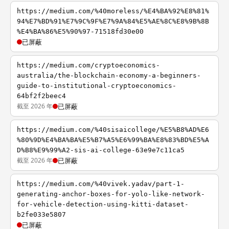
https://medium.com/%40moreless/%E4%BA%92%E8%81%
94%E7%BD%91%E7%9C%9F%E7%9A%84%E5%AE%8C%E8%9B%8B
%E4%BA%86%E5%90%97-71518fd30e00
已屏蔽
https://medium.com/cryptoeconomics-
australia/the-blockchain-economy-a-beginners-
guide-to-institutional-cryptoeconomics-
64bf2f2beec4
截至 2026 年
已屏蔽
https://medium.com/%40sisaicollege/%E5%B8%AD%E6
%80%9D%E4%BA%BA%E5%B7%A5%E6%99%BA%E8%83%BD%E5%A
D%B8%E9%99%A2-sis-ai-college-63e9e7c11ca5
截至 2026 年
已屏蔽
https://medium.com/%40vivek.yadav/part-1-
generating-anchor-boxes-for-yolo-like-network-
for-vehicle-detection-using-kitti-dataset-
b2fe033e5807
已屏蔽