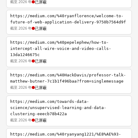
截至 2026 年
已屏蔽
https://medium.com/%40ryanflorence/welcome-to-
future-of-web-application-delivery-9750b7564d9f
截至 2026 年
已屏蔽
https://medium.com/%40pepelephew/how-to-
intercept-all-wire-voice-and-video-calls-
13da1246675c
截至 2026 年
已屏蔽
https://medium.com/%40HackDavis/professor-talk-
matthew-butner-7c1b1f496baa?from=singlemessage
截至 2026 年
已屏蔽
https://medium.com/towards-data-
science/unsupervised-learning-and-data-
clustering-eeecb78b422a
截至 2026 年
已屏蔽
https://medium.com/%40ryanyang1221/%E8%AE%93-