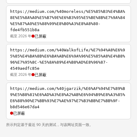
https://medium.com/%40moreless/%E5%85%B3%E4%BA%
8E%E5%8A%A0%E5%B7%9E%E6%B3%95%E5%BE%8B%E7%9A%84
%E5%87%A0%E5%88%99%E8%B0%A3%E8%A8%80-
fde4fb551b8a
截至 2026 年
已屏蔽
https://medium.com/%40WalkofLife/%E7%94%A8%E6%9
5%85%E4%BA%8B%E6%BA%AB%E6%9A%96%E5%85%A8%E4%B8%
96%E7%95%8C-%E5%8A%89%E4%B8%AD%E8%96%87-
4549aedfc85e
截至 2026 年
已屏蔽
https://medium.com/%40jgarzik/%E6%AF%94%E7%89%B
9%E5%B8%81%E6%AD%A3%E8%A2%AB%E6%94%B9%E8%A3%85%
E6%88%90%E7%BB%93%E7%AE%97%E7%B3%BB%E7%BB%9F-
b8d546e67da4
已屏蔽
所示判定基于最近 90 天的测试，与该网址页面一致。