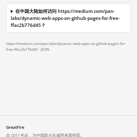
在中国大陆如何访问 https://medium.com/pan-
labs/dynamic-web-apps-on-github-pages-for-free-
ffac2b776d45？
https://medium.com/pan-labs/dynamic-web-apps-on-github-pages-for-
free-ffac2b776d45 ·
JSON
GreatFire
自 2011 年起，为中国防火长城带来透明度。