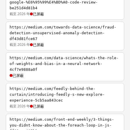
google-%E6%95%99%E4%BD%A0-code-review-
be251d4d81b4
截至 2026 年
已屏蔽
https://medium.com/towards-data-science/fraud-
detection-unsupervised-anomaly-detection-
df43d81fce67
截至 2026 年
已屏蔽
https://medium.com/data-science/whats-the-role-
of-weights-and-bias-in-a-neural-network-
4cf7e9888a0f
已屏蔽
https://medium.com/feedly-behind-the-
curtain/introducing-feedly-s-new-explore-
experience-5cb5aa843cec
截至 2026 年
已屏蔽
https://medium.com/front-end-weekly/3-things-
you-didnt-know-about-the-foreach-loop-in-js-