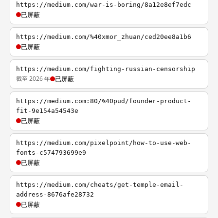
https://medium.com/war-is-boring/8a12e8ef7edc
已屏蔽
https://medium.com/%40xmor_zhuan/ced20ee8a1b6
已屏蔽
https://medium.com/fighting-russian-censorship
截至 2026 年
已屏蔽
https://medium.com:80/%40pud/founder-product-
fit-9e154a54543e
已屏蔽
https://medium.com/pixelpoint/how-to-use-web-
fonts-c574793699e9
已屏蔽
https://medium.com/cheats/get-temple-email-
address-8676afe28732
已屏蔽