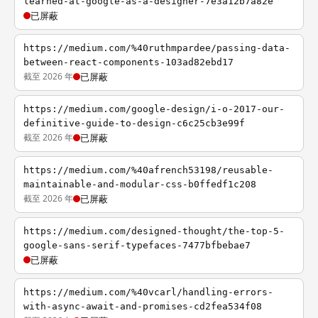
learned-at-google-as-a-designer-7e3a12b7a82e
已屏蔽
https://medium.com/%40ruthmpardee/passing-data-
between-react-components-103ad82ebd17
截至 2026 年
已屏蔽
https://medium.com/google-design/i-o-2017-our-
definitive-guide-to-design-c6c25cb3e99f
截至 2026 年
已屏蔽
https://medium.com/%40afrench53198/reusable-
maintainable-and-modular-css-b0ffedf1c208
截至 2026 年
已屏蔽
https://medium.com/designed-thought/the-top-5-
google-sans-serif-typefaces-7477bfbebae7
已屏蔽
https://medium.com/%40vcarl/handling-errors-
with-async-await-and-promises-cd2fea534f08