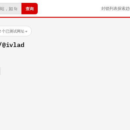
查询
封锁列表
探索
趋
12 个已测试网址
→
/@ivlad