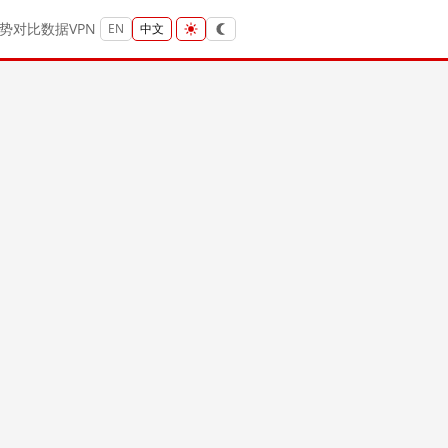
势
对比
数据
VPN
EN
中文