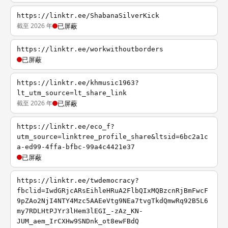
https://linktr.ee/ShabanaSilverKick
截至 2026 年
已屏蔽
https://linktr.ee/workwithoutborders
已屏蔽
https://linktr.ee/khmusic1963?
lt_utm_source=lt_share_link
截至 2026 年
已屏蔽
https://linktr.ee/eco_f?
utm_source=linktree_profile_share&ltsid=6bc2a1c
a-ed99-4ffa-bfbc-99a4c4421e37
已屏蔽
https://linktr.ee/twdemocracy?
fbclid=IwdGRjcARsEihleHRuA2FlbQIxMQBzcnRjBmFwcF
9pZAo2NjI4NTY4Mzc5AAEeVtg9NEa7tvgTkdQmwRq92B5L6
my7RDLHtPJYr3lHem3lEGI_-zAz_KN-
JUM_aem_IrCXHw9SNDnk_ot8ewFBdQ