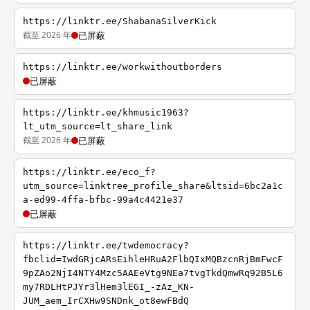
https://linktr.ee/ShabanaSilverKick
截至 2026 年
已屏蔽
https://linktr.ee/workwithoutborders
已屏蔽
https://linktr.ee/khmusic1963?
lt_utm_source=lt_share_link
截至 2026 年
已屏蔽
https://linktr.ee/eco_f?
utm_source=linktree_profile_share&ltsid=6bc2a1c
a-ed99-4ffa-bfbc-99a4c4421e37
已屏蔽
https://linktr.ee/twdemocracy?
fbclid=IwdGRjcARsEihleHRuA2FlbQIxMQBzcnRjBmFwcF
9pZAo2NjI4NTY4Mzc5AAEeVtg9NEa7tvgTkdQmwRq92B5L6
my7RDLHtPJYr3lHem3lEGI_-zAz_KN-
JUM_aem_IrCXHw9SNDnk_ot8ewFBdQ