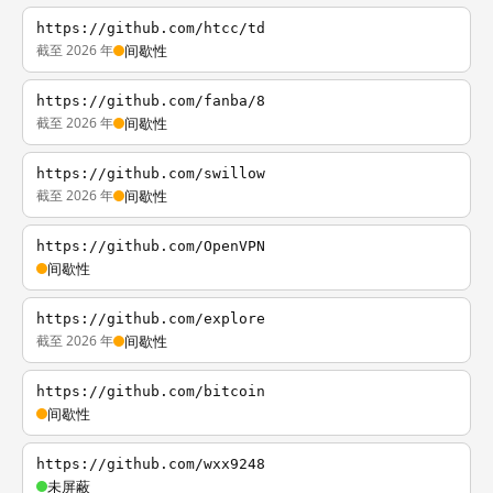
https://github.com/htcc/td
截至 2026 年
间歇性
https://github.com/fanba/8
截至 2026 年
间歇性
https://github.com/swillow
截至 2026 年
间歇性
https://github.com/OpenVPN
间歇性
https://github.com/explore
截至 2026 年
间歇性
https://github.com/bitcoin
间歇性
https://github.com/wxx9248
未屏蔽