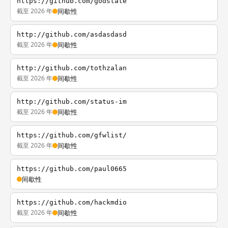
https://github.com/godstate
截至 2026 年
间歇性
http://github.com/asdasdasd
截至 2026 年
间歇性
http://github.com/tothzalan
截至 2026 年
间歇性
http://github.com/status-im
截至 2026 年
间歇性
https://github.com/gfwlist/
截至 2026 年
间歇性
https://github.com/paul0665
间歇性
https://github.com/hackmdio
截至 2026 年
间歇性