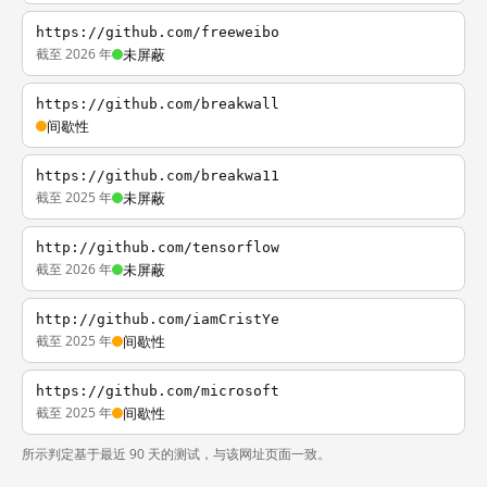
https://github.com/freeweibo
截至 2026 年
未屏蔽
https://github.com/breakwall
间歇性
https://github.com/breakwa11
截至 2025 年
未屏蔽
http://github.com/tensorflow
截至 2026 年
未屏蔽
http://github.com/iamCristYe
截至 2025 年
间歇性
https://github.com/microsoft
截至 2025 年
间歇性
所示判定基于最近 90 天的测试，与该网址页面一致。