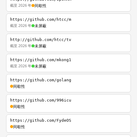
截至 2026 年
间歇性
https://github.com/htcc/m
截至 2026 年
未屏蔽
http://github.com/htcc/tv
截至 2026 年
未屏蔽
https://github.com/mkong1
截至 2026 年
未屏蔽
https://github.com/golang
间歇性
https://github.com/996icu
间歇性
https://github.com/FydeOS
间歇性