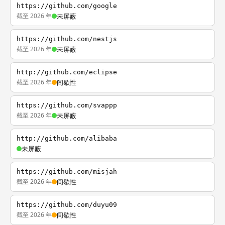
https://github.com/google
截至 2026 年
未屏蔽
https://github.com/nestjs
截至 2026 年
未屏蔽
http://github.com/eclipse
截至 2026 年
间歇性
https://github.com/svappp
截至 2026 年
未屏蔽
http://github.com/alibaba
未屏蔽
https://github.com/misjah
截至 2026 年
间歇性
https://github.com/duyu09
截至 2026 年
间歇性