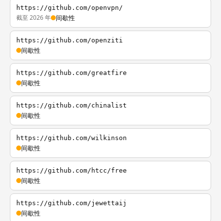
https://github.com/openvpn/
截至 2026 年
间歇性
https://github.com/openziti
间歇性
https://github.com/greatfire
间歇性
https://github.com/chinalist
间歇性
https://github.com/wilkinson
间歇性
https://github.com/htcc/free
间歇性
https://github.com/jewettaij
间歇性