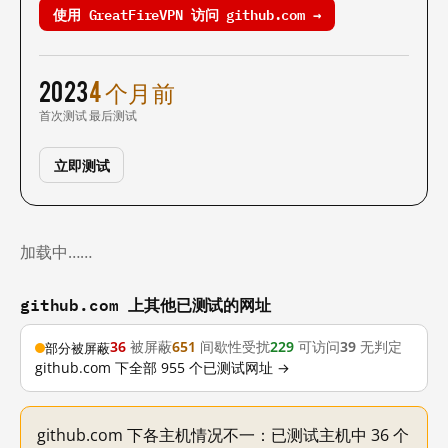
使用 GreatFireVPN 访问 github.com →
2023
4 个月前
首次测试
最后测试
立即测试
加载中……
github.com 上其他已测试的网址
36
被屏蔽
651
间歇性受扰
229
可访问
39
无判定
部分被屏蔽
github.com 下全部 955 个已测试网址 →
github.com 下各主机情况不一：已测试主机中 36 个