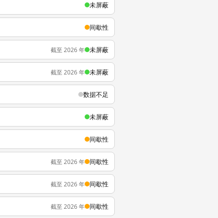
未屏蔽
间歇性
未屏蔽
截至 2026 年
未屏蔽
截至 2026 年
数据不足
未屏蔽
间歇性
间歇性
截至 2026 年
间歇性
截至 2026 年
间歇性
截至 2026 年