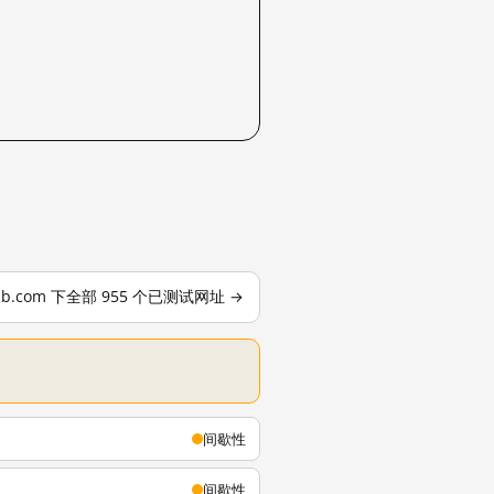
hub.com 下全部 955 个已测试网址 →
间歇性
间歇性