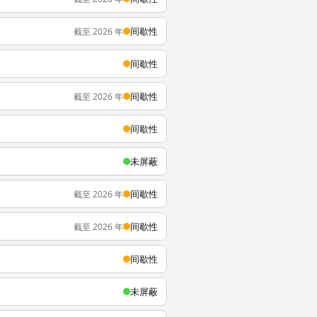
间歇性
截至 2026 年
间歇性
间歇性
截至 2026 年
间歇性
未屏蔽
间歇性
截至 2026 年
间歇性
截至 2026 年
间歇性
未屏蔽