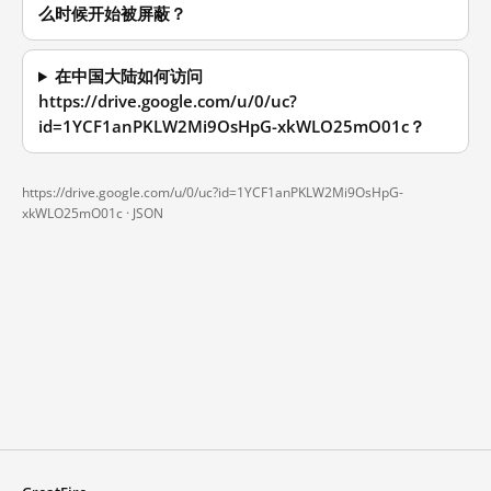
么时候开始被屏蔽？
在中国大陆如何访问
https://drive.google.com/u/0/uc?
id=1YCF1anPKLW2Mi9OsHpG-xkWLO25mO01c？
https://drive.google.com/u/0/uc?id=1YCF1anPKLW2Mi9OsHpG-
xkWLO25mO01c ·
JSON