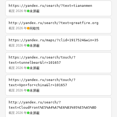
https://yandex.ru/search/?text=tiananmen
截至 2026 年
未屏蔽
http://yandex.ru/search/?text=greatfire.org
截至 2026 年
间歇性
https://yandex.ru/maps/?clid=1917524&win=35
截至 2026 年
未屏蔽
https://yandex.ru/search/touch/?
text=tunnelbear&lr=101657
截至 2026 年
未屏蔽
https://yandex.ru/search/touch/?
text=Vpn+for+china&lr=101657
截至 2026 年
未屏蔽
http://yandex.ru/search/?
text=CloudFront%E5%A4%A7%E6%B3%95%E5%A5%BD
截至 2026 年
未屏蔽