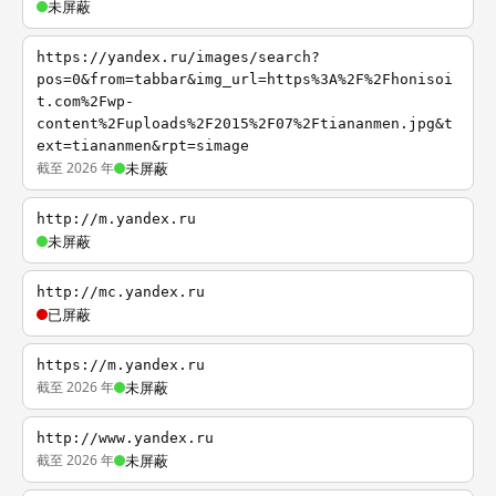
未屏蔽
https://yandex.ru/images/search?
pos=0&from=tabbar&img_url=https%3A%2F%2Fhonisoi
t.com%2Fwp-
content%2Fuploads%2F2015%2F07%2Ftiananmen.jpg&t
ext=tiananmen&rpt=simage
截至 2026 年
未屏蔽
http://m.yandex.ru
未屏蔽
http://mc.yandex.ru
已屏蔽
https://m.yandex.ru
截至 2026 年
未屏蔽
http://www.yandex.ru
截至 2026 年
未屏蔽