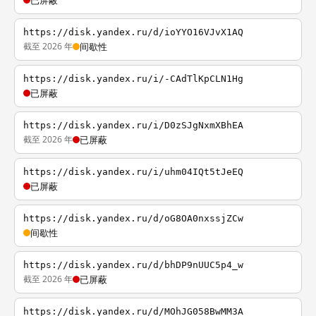
已屏蔽
https://disk.yandex.ru/d/ioYYO16VJvX1AQ
截至 2026 年
间歇性
https://disk.yandex.ru/i/-CAdTlKpCLN1Hg
已屏蔽
https://disk.yandex.ru/i/D0zSJgNxmXBhEA
截至 2026 年
已屏蔽
https://disk.yandex.ru/i/uhm04IQt5tJeEQ
已屏蔽
https://disk.yandex.ru/d/oG8OA0nxssjZCw
间歇性
https://disk.yandex.ru/d/bhDP9nUUC5p4_w
截至 2026 年
已屏蔽
https://disk.yandex.ru/d/MOhJG058BwMM3A