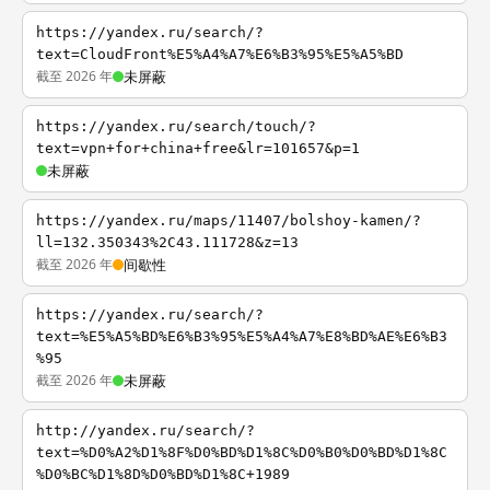
https://yandex.ru/search/?
text=CloudFront%E5%A4%A7%E6%B3%95%E5%A5%BD
截至 2026 年
未屏蔽
https://yandex.ru/search/touch/?
text=vpn+for+china+free&lr=101657&p=1
未屏蔽
https://yandex.ru/maps/11407/bolshoy-kamen/?
ll=132.350343%2C43.111728&z=13
截至 2026 年
间歇性
https://yandex.ru/search/?
text=%E5%A5%BD%E6%B3%95%E5%A4%A7%E8%BD%AE%E6%B3
%95
截至 2026 年
未屏蔽
http://yandex.ru/search/?
text=%D0%A2%D1%8F%D0%BD%D1%8C%D0%B0%D0%BD%D1%8C
%D0%BC%D1%8D%D0%BD%D1%8C+1989