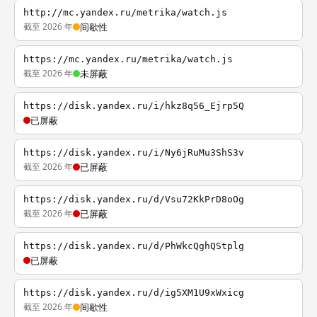
http://mc.yandex.ru/metrika/watch.js
截至 2026 年
间歇性
https://mc.yandex.ru/metrika/watch.js
截至 2026 年
未屏蔽
https://disk.yandex.ru/i/hkz8q56_Ejrp5Q
已屏蔽
https://disk.yandex.ru/i/Ny6jRuMu3ShS3v
截至 2026 年
已屏蔽
https://disk.yandex.ru/d/Vsu72KkPrD8oOg
截至 2026 年
已屏蔽
https://disk.yandex.ru/d/PhWkcQghQStplg
已屏蔽
https://disk.yandex.ru/d/ig5XM1U9xWxicg
截至 2026 年
间歇性