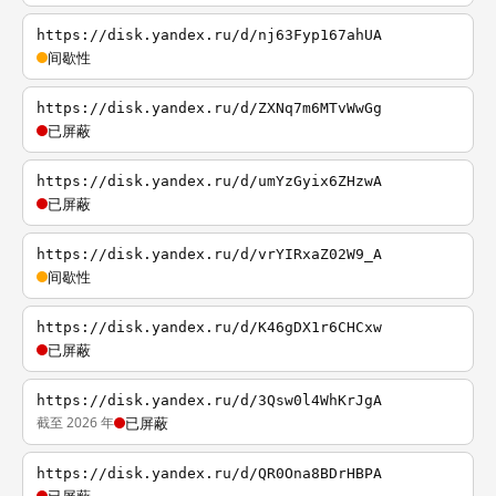
https://disk.yandex.ru/d/nj63Fyp167ahUA
间歇性
https://disk.yandex.ru/d/ZXNq7m6MTvWwGg
已屏蔽
https://disk.yandex.ru/d/umYzGyix6ZHzwA
已屏蔽
https://disk.yandex.ru/d/vrYIRxaZ02W9_A
间歇性
https://disk.yandex.ru/d/K46gDX1r6CHCxw
已屏蔽
https://disk.yandex.ru/d/3Qsw0l4WhKrJgA
截至 2026 年
已屏蔽
https://disk.yandex.ru/d/QR0Ona8BDrHBPA