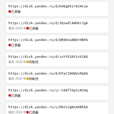
https://disk.yandex.ru/d/K46gDX1r6CHCxw
已屏蔽
https://disk.yandex.ru/d/3Qsw0l4WhKrJgA
截至 2026 年
已屏蔽
https://disk.yandex.ru/d/QR0Ona8BDrHBPA
已屏蔽
https://disk.yandex.ru/d/ioYYO16VJvX1AQ
截至 2026 年
间歇性
https://disk.yandex.ru/d/HYyCIHOWUsRQAQ
截至 2026 年
间歇性
https://disk.yandex.ru/i/-CAdTlKpCLN1Hg
已屏蔽
https://disk.yandex.ru/i/D0zSJgNxmXBhEA
截至 2026 年
已屏蔽