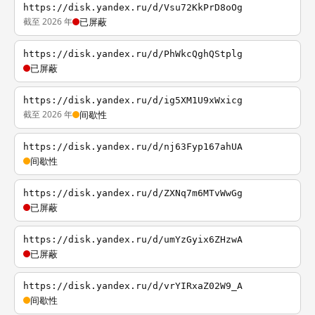
https://disk.yandex.ru/d/Vsu72KkPrD8oOg
截至 2026 年
已屏蔽
https://disk.yandex.ru/d/PhWkcQghQStplg
已屏蔽
https://disk.yandex.ru/d/ig5XM1U9xWxicg
截至 2026 年
间歇性
https://disk.yandex.ru/d/nj63Fyp167ahUA
间歇性
https://disk.yandex.ru/d/ZXNq7m6MTvWwGg
已屏蔽
https://disk.yandex.ru/d/umYzGyix6ZHzwA
已屏蔽
https://disk.yandex.ru/d/vrYIRxaZ02W9_A
间歇性