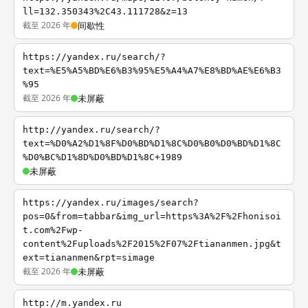
ll=132.350343%2C43.111728&z=13
截至 2026 年
间歇性
https://yandex.ru/search/?
text=%E5%A5%BD%E6%B3%95%E5%A4%A7%E8%BD%AE%E6%B3
%95
截至 2026 年
未屏蔽
http://yandex.ru/search/?
text=%D0%A2%D1%8F%D0%BD%D1%8C%D0%B0%D0%BD%D1%8C
%D0%BC%D1%8D%D0%BD%D1%8C+1989
未屏蔽
https://yandex.ru/images/search?
pos=0&from=tabbar&img_url=https%3A%2F%2Fhonisoi
t.com%2Fwp-
content%2Fuploads%2F2015%2F07%2Ftiananmen.jpg&t
ext=tiananmen&rpt=simage
截至 2026 年
未屏蔽
http://m.yandex.ru