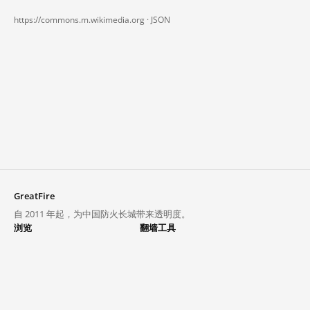
https://commons.m.wikimedia.org ·
JSON
GreatFire
自 2011 年起，为中国防火长城带来透明度。
浏览
翻墙工具
封锁列表
VPN 与代理
探索
翻墙中心
趋势
GreatFireVPN
热门网站在中国大陆的访问状况
数据与 API