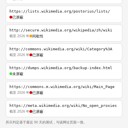
https://lists.wikimedia.org/postorius/lists/
已屏蔽
http://secure.wikimedia.org/wikipedia/zh/wiki
截至 2026 年
间歇性
http://commons.wikimedia.org/wiki/Category%3A
截至 2026 年
已屏蔽
https://dumps.wikimedia.org/backup-index.html
未屏蔽
https://commons.m.wikimedia.org/wiki/Main_Page
截至 2026 年
已屏蔽
https://meta.wikimedia.org/wiki/No_open_proxies
截至 2026 年
已屏蔽
所示判定基于最近 90 天的测试，与该网址页面一致。