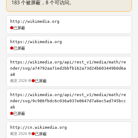
183 个被屏蔽，8 个可访问。
http://wikimedia.org
已屏蔽
https://wikimedia.org
已屏蔽
https://wikimedia.org/api/rest_v1/media/math/re
nder/svg/a74792aa71ed2bbfb162a73d24b603449b0d6a
a8
截至 2026 年
已屏蔽
https://wikimedia.org/api/rest_v1/media/math/re
nder/svg/9c986fbdc6c036a937e0647d7a6ec5ad745bcc
ab
已屏蔽
http://cn.wikimedia.org
截至 2026 年
已屏蔽