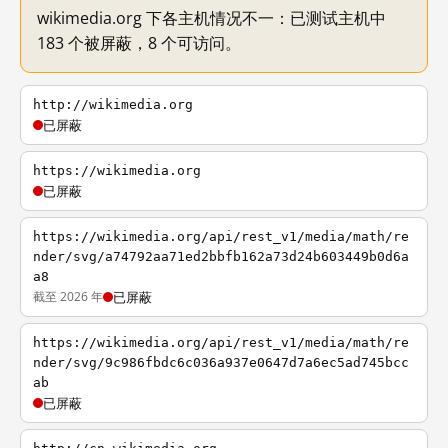
wikimedia.org 下各主机情况不一：已测试主机中
183 个被屏蔽，8 个可访问。
http://wikimedia.org
已屏蔽
https://wikimedia.org
已屏蔽
https://wikimedia.org/api/rest_v1/media/math/re
nder/svg/a74792aa71ed2bbfb162a73d24b603449b0d6a
a8
截至 2026 年
已屏蔽
https://wikimedia.org/api/rest_v1/media/math/re
nder/svg/9c986fbdc6c036a937e0647d7a6ec5ad745bcc
ab
已屏蔽