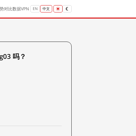
势
对比
数据
VPN
EN
中文
ng03 吗？