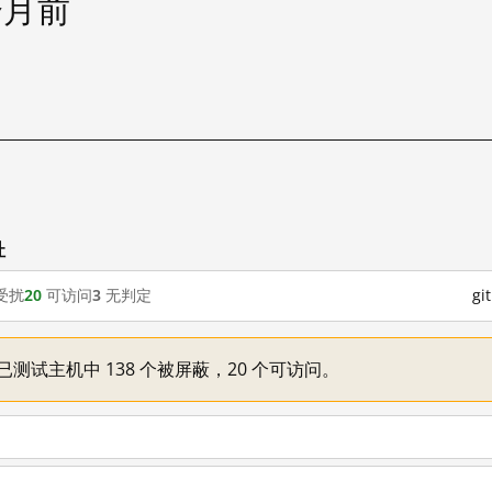
个月前
试
址
受扰
20
可访问
3
无判定
g
一：已测试主机中 138 个被屏蔽，20 个可访问。