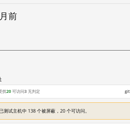
个月前
址
受扰
20
可访问
3
无判定
g
一：已测试主机中 138 个被屏蔽，20 个可访问。