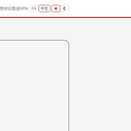
势
对比
数据
VPN
EN
中文