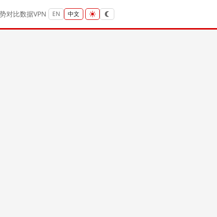
势
对比
数据
VPN
EN
中文