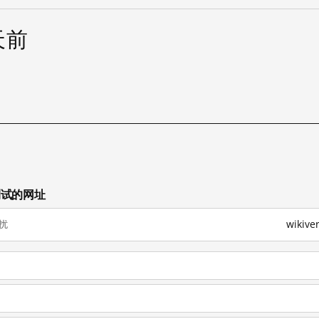
 天前
已测试的网址
扰
wikiv