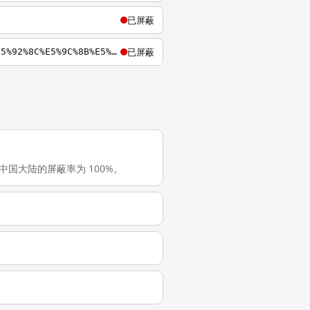
已屏蔽
已屏蔽
https://zh.m.wikiversity.org/zh-hans/%E4%B8%AD%E8%8F%AF%E4%BA%BA%E6%B0%91%E5%85%B1%E5%92%8C%E5%9C%8B%E5%AF%A9%E6%9F%A5%E8%BE%AD%E5%BD%99%E5%88%97%E8%A1%A8
rg 在中国大陆的屏蔽率为 100%。