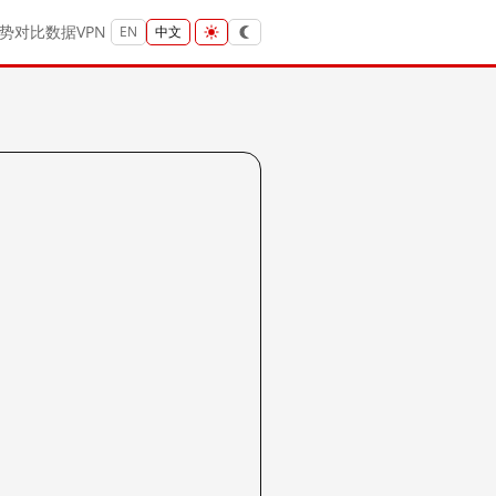
势
对比
数据
VPN
EN
中文