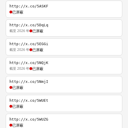
http://x.co/5ASKF
已屏蔽
http://x.co/5DqLq
截至 2026 年
已屏蔽
http://x.co/5EGGi
截至 2026 年
已屏蔽
http://x.co/5NQjK
截至 2026 年
已屏蔽
http://x.co/5NmjI
已屏蔽
http://x.co/5WUEt
已屏蔽
http://x.co/5WUZG
已屏蔽