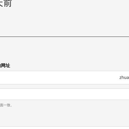
 天前
的网址
zhu
页面一致。