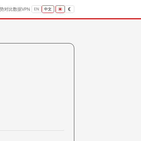
势
对比
数据
VPN
EN
中文