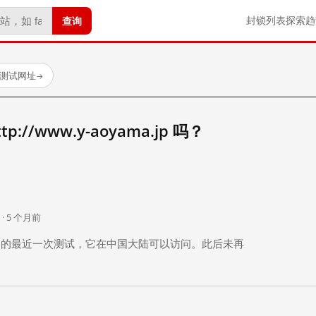
查询
封锁列表
探索
趋
已测试网址
→
//www.y-aoyama.jp 吗？
。
 · 5 个月前
 个月前）的最近一次测试，它在中国大陆可以访问。此后未再