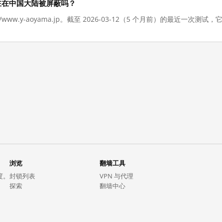
jp 现在在中国大陆被屏蔽吗？
://www.y-aoyama.jp。截至 2026-03-12（5 个月前）的最近一
浏览
翻墙工具
度。
封锁列表
VPN 与代理
探索
翻墙中心
趋势
GreatFireVPN
热门网站在中国大陆的访问状况
数据与 API