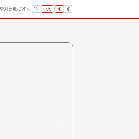
势
对比
数据
VPN
EN
中文