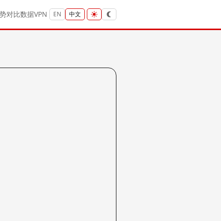
势
对比
数据
VPN
EN
中文