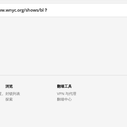
wnyc.org/shows/bl？
浏览
翻墙工具
度。
封锁列表
VPN 与代理
探索
翻墙中心
趋势
GreatFireVPN
热门网站在中国大陆的访问状况
数据与 API
常见问题