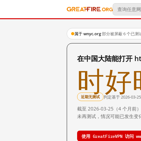
属于 wnyc.org
·
部分被屏蔽
·
6 个已测
在中国大陆能打开 http:
时好
判定基于 2026-03-25
近期无测试
截至 2026-03-25（4
未再测试，情况可能已发生变
使用 GreatFireVPN 访问 www