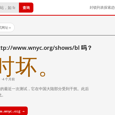
查询
封锁列表
探索
趋
试网址
→
//www.wnyc.org/shows/bl 吗？
时坏。
 · 4 个月前
 个月前）的最近一次测试，它在中国大陆部分受到干扰。此后
化。
.wnyc.org →