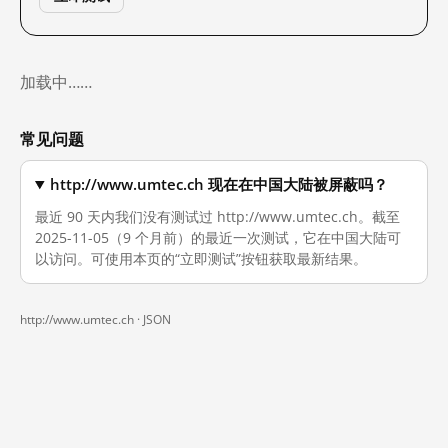
加载中……
常见问题
http://www.umtec.ch 现在在中国大陆被屏蔽吗？
最近 90 天内我们没有测试过 http://www.umtec.ch。截至
2025-11-05（9 个月前）的最近一次测试，它在中国大陆可
以访问。可使用本页的“立即测试”按钮获取最新结果。
http://www.umtec.ch ·
JSON