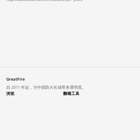
GreatFire
自 2011 年起，为中国防火长城带来透明度。
浏览
翻墙工具
封锁列表
VPN 与代理
探索
翻墙中心
趋势
GreatFireVPN
热门网站在中国大陆的访问状况
数据与 API
常见问题