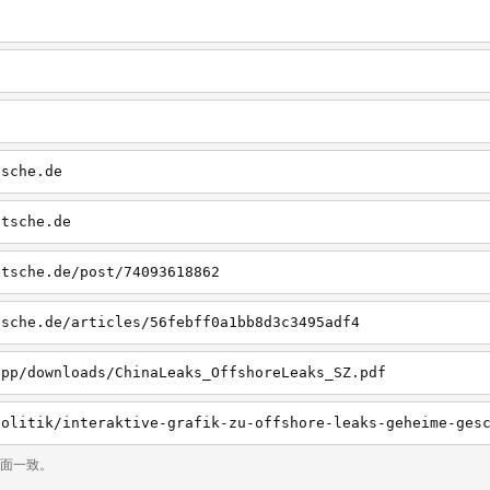
tsche.de
utsche.de
utsche.de/post/74093618862
tsche.de/articles/56febff0a1bb8d3c3495adf4
app/downloads/ChinaLeaks_OffshoreLeaks_SZ.pdf
页面一致。