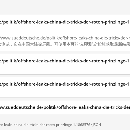
e/politik/offshore-leaks-china-die-tricks-der-roten-pri
ueddeutsche.de/politik/offshore-leaks-china-die-tricks-der-
最近一次测试，它在中国大陆被屏蔽。可使用本页的“立即测试”按钮获取最新结
e/politik/offshore-leaks-china-die-tricks-der-roten-pri
e/politik/offshore-leaks-china-die-tricks-der-roten-prin
deutsche.de/politik/offshore-leaks-china-die-tricks-der
e-leaks-china-die-tricks-der-roten-prinzlinge-1.1868576 ·
JSON