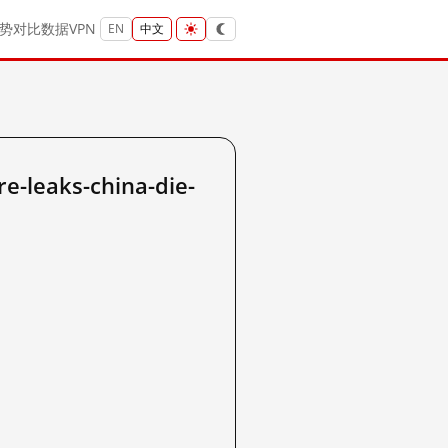
势
对比
数据
VPN
EN
中文
leaks-china-die-